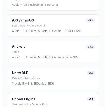
Audio + full Bluetooth (all 6 sensors)
iOS / macOS
v3.2
Swift · iOS 17+ / macOS 14+
Audio + BLE (Pulse, Muscle, EEGenius) · SPM + DocC
Android
v3.0
Kotlin
Audio + BLE (Pulse, Muscle, EEGenius) · native SDK
Unity BLE
v1.0
C# · iOS / Android / VR
Muscle (EMG) & EEGenius (EEG)
Unreal Engine
v1.2
C++ · Android / Quest / Pico