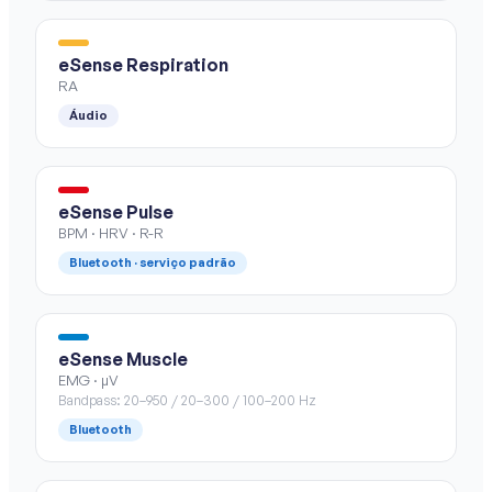
eSense Respiration
RA
Áudio
eSense Pulse
BPM · HRV · R-R
Bluetooth · serviço padrão
eSense Muscle
EMG · µV
Bandpass: 20–950 / 20–300 / 100–200 Hz
Bluetooth