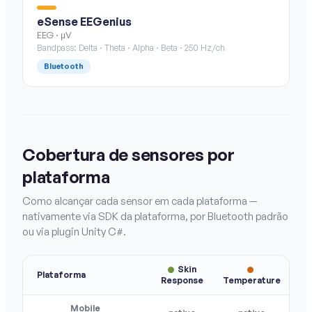
eSense EEGenius
EEG · µV
Bandpass: Delta · Theta · Alpha · Beta · 250 Hz/ch
Bluetooth
Cobertura de sensores por
plataforma
Como alcançar cada sensor em cada plataforma —
nativamente via SDK da plataforma, por Bluetooth padrão
ou via plugin Unity C#.
Skin
Plataforma
Response
Temperature
Resp
Mobile