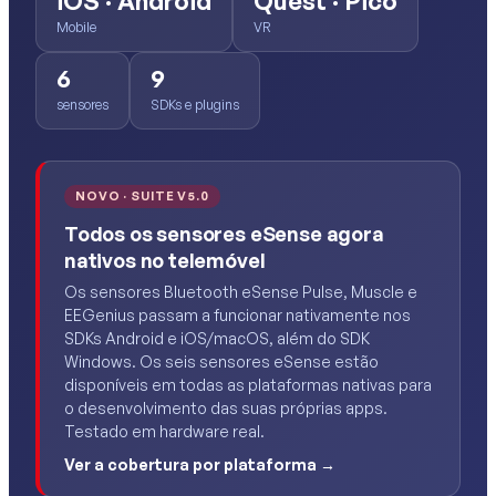
iOS · Android
Quest · Pico
Mobile
VR
6
9
sensores
SDKs e plugins
NOVO · SUITE V5.0
Todos os sensores eSense agora
nativos no telemóvel
Os sensores Bluetooth eSense Pulse, Muscle e
EEGenius passam a funcionar nativamente nos
SDKs Android e iOS/macOS, além do SDK
Windows. Os seis sensores eSense estão
disponíveis em todas as plataformas nativas para
o desenvolvimento das suas próprias apps.
Testado em hardware real.
Ver a cobertura por plataforma →