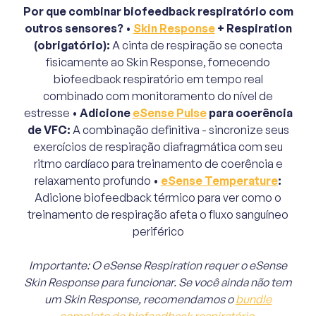
Por que combinar biofeedback respiratório com
outros sensores?
•
Skin Response
+ Respiration
(obrigatório):
A cinta de respiração se conecta
fisicamente ao Skin Response, fornecendo
biofeedback respiratório em tempo real
combinado com monitoramento do nível de
estresse •
Adicione
eSense Pulse
para coerência
de VFC:
A combinação definitiva - sincronize seus
exercícios de respiração diafragmática com seu
ritmo cardíaco para treinamento de coerência e
relaxamento profundo •
eSense Temperature
:
Adicione biofeedback térmico para ver como o
treinamento de respiração afeta o fluxo sanguíneo
periférico
Importante: O eSense Respiration requer o eSense
Skin Response para funcionar. Se você ainda não tem
um Skin Response, recomendamos o
bundle
completo de biofeedback respiratório
.