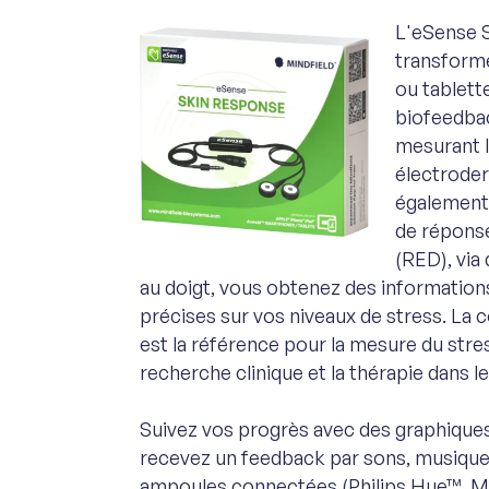
L'eSense 
transform
ou tablett
biofeedbac
mesurant l
électrode
également
de répons
(RED), via
au doigt, vous obtenez des information
précises sur vos niveaux de stress. La
est la référence pour la mesure du stress
recherche clinique et la thérapie dans l
Suivez vos progrès avec des graphiques
recevez un feedback par sons, musique
ampoules connectées (Philips Hue™, M