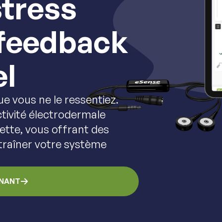
stress
ofeedback
el
ue vous ne le ressentiez.
tivité électrodermale
ette, vous offrant des
traîner votre système
ENANT