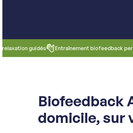
guidés
Entraînement biofeedback personnalisabl
Biofeedback 
domicile, sur 