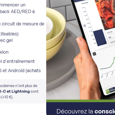
commencer un
edback AED/RED à
circuit de mesure de
ilisables)
ec gel
xion
l d'entraînement
S et Android (achats
modernes n'ont plus de
-C et Lightning
sont
(+10 €).
Découvrez la
consci