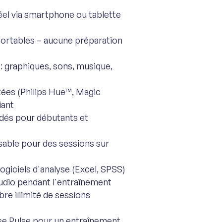
l via smartphone ou tablette
fortables – aucune préparation
 graphiques, sons, musique,
ées (Philips Hue™, Magic
iant
dés pour débutants et
sable pour des sessions sur
giciels d'analyse (Excel, SPSS)
udio pendant l'entraînement
e illimité de sessions
e Pulse pour un entraînement