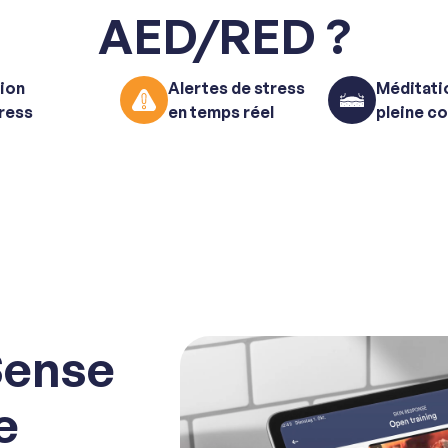
AED/RED ?
ion
Alertes de stress
Méditati
tress
en temps réel
pleine c
Sense
e