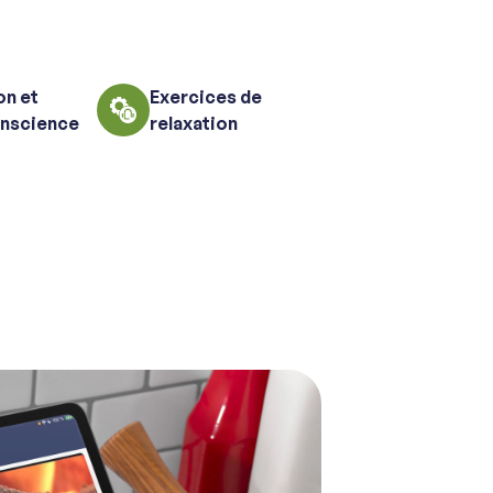
on et
Exercices de
onscience
relaxation