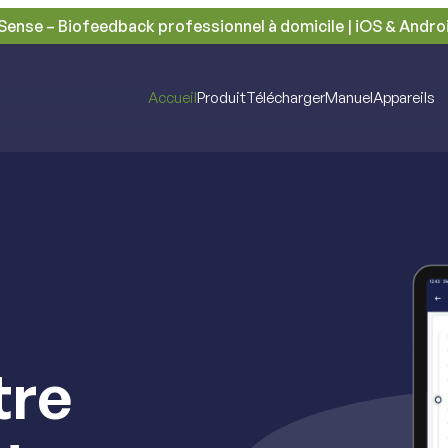
Sense – Biofeedback professionnel à domicile | iOS & Andro
Accueil
Produit
Télécharger
Manuel
Appareils
tre