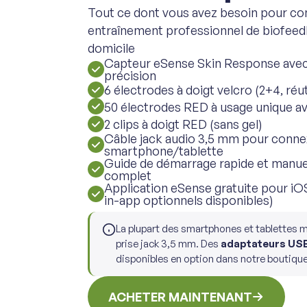
Tout ce dont vous avez besoin pour 
entraînement professionnel de biofe
domicile
Capteur eSense Skin Response avec 
précision
6 électrodes à doigt velcro (2+4, réut
50 électrodes RED à usage unique av
2 clips à doigt RED (sans gel)
Câble jack audio 3,5 mm pour conne
smartphone/tablette
Guide de démarrage rapide et manue
complet
Application eSense gratuite pour iO
in-app optionnels disponibles)
La plupart des smartphones et tablettes 
prise jack 3,5 mm. Des
adaptateurs USB
disponibles en option dans notre boutique 
ACHETER MAINTENANT