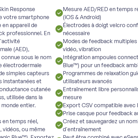
Skin Response
Mesure AED/RED en temps rée
e votre smartphone
(iOS & Android)
e en appareil de
Électrodes à doigt velcro con
k professionnel. En
nécessaire
'activité
Modes de feedback multiples :
rmale (AED),
vidéo, vibration
 connue sous le nom
Intégration ampoules connect
e électrodermale
Blue™) pour un feedback amb
 de simples capteurs
Programmes de relaxation gui
s instantanées et
utilisateurs avancés
 conductance cutanée
Entraînement libre personnali
, utilisée dans la
mesure
e monde entier.
Export CSV compatible avec lo
Prise casque pour feedback a
 en temps réel,
Créez et sauvegardez un nombr
, vidéos, ou même
d'entraînement
agic Blue™). Exportez
Peut être combiné avec eSens