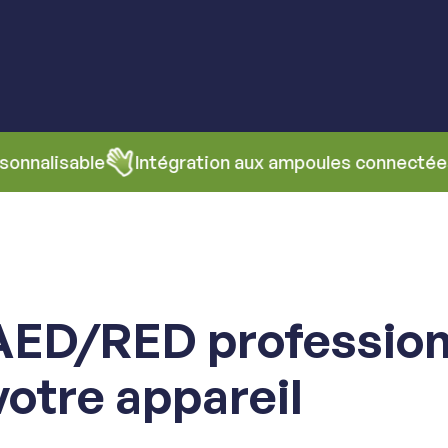
e
Intégration aux ampoules connectées (Philips H
AED/RED profession
votre appareil