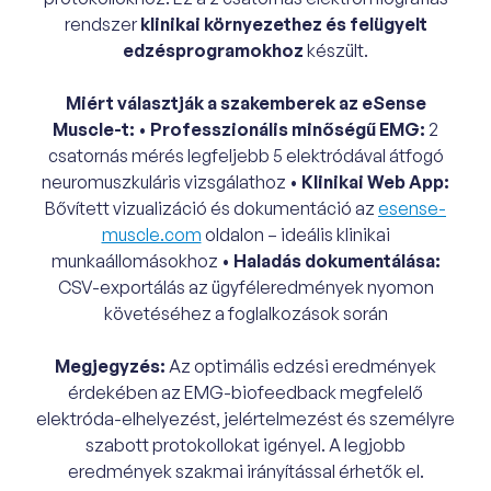
rendszer
klinikai környezethez és felügyelt
edzésprogramokhoz
készült.
Miért választják a szakemberek az eSense
Muscle-t:
•
Professzionális minőségű EMG:
2
csatornás mérés legfeljebb 5 elektródával átfogó
neuromuszkuláris vizsgálathoz •
Klinikai Web App:
Bővített vizualizáció és dokumentáció az
esense-
muscle.com
oldalon – ideális klinikai
munkaállomásokhoz •
Haladás dokumentálása:
CSV-exportálás az ügyféleredmények nyomon
követéséhez a foglalkozások során
Megjegyzés:
Az optimális edzési eredmények
érdekében az EMG-biofeedback megfelelő
elektróda-elhelyezést, jelértelmezést és személyre
szabott protokollokat igényel. A legjobb
eredmények szakmai irányítással érhetők el.