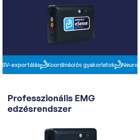
lás
Koordinációs gyakorlatok
Neuromuszkuláris ú
Professzionális EMG
edzésrendszer