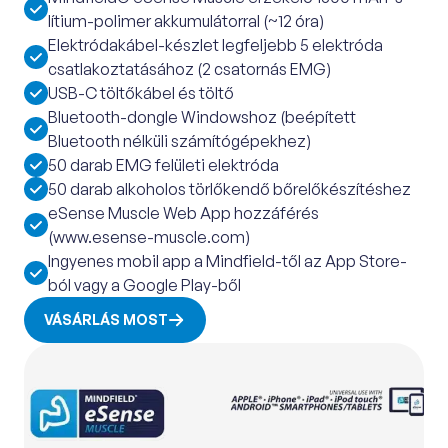
lítium-polimer akkumulátorral (~12 óra)
Elektródakábel-készlet legfeljebb 5 elektróda
csatlakoztatásához (2 csatornás EMG)
USB-C töltőkábel és töltő
Bluetooth-dongle Windowshoz (beépített
Bluetooth nélküli számítógépekhez)
50 darab EMG felületi elektróda
50 darab alkoholos törlőkendő bőrelőkészítéshez
eSense Muscle Web App hozzáférés
(www.esense-muscle.com)
Ingyenes mobil app a Mindfield-től az App Store-
ból vagy a Google Play-ből
VÁSÁRLÁS MOST