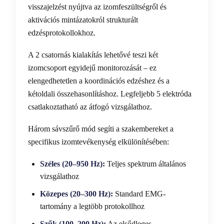
visszajelzést nyújtva az izomfeszültségről és
aktivációs mintázatokról strukturált
edzésprotokollokhoz.
A 2 csatornás kialakítás lehetővé teszi két
izomcsoport egyidejű monitorozását – ez
elengedhetetlen a koordinációs edzéshez és a
kétoldali összehasonlításhoz. Legfeljebb 5 elektróda
csatlakoztatható az átfogó vizsgálathoz.
Három sávszűrő mód segíti a szakembereket a
specifikus izomtevékenység elkülönítésében:
Széles (20–950 Hz):
Teljes spektrum általános
vizsgálathoz
Közepes (20–300 Hz):
Standard EMG-
tartomány a legtöbb protokollhoz
Szűk (100–200 Hz):
Az elsődleges