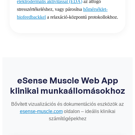
elektrodermális aktivitással (EDA)
az átfogó
stresszértékeléshez, vagy párosítsa
hőmérséklet-
biofeedbackkel
a relaxáció-központú protokollokhoz.
eSense Muscle Web App
klinikai munkaállomásokhoz
Bővített vizualizációs és dokumentációs eszközök az
esense-muscle.com
oldalon – ideális klinikai
számítógépekhez