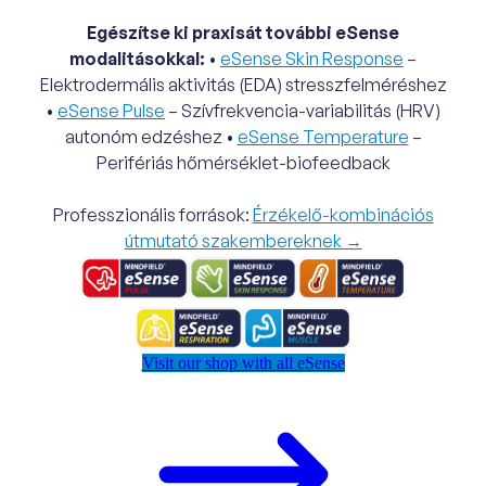
Egészítse ki praxisát további eSense
modalitásokkal:
•
eSense Skin Response
–
Elektrodermális aktivitás (EDA) stresszfelméréshez
•
eSense Pulse
– Szívfrekvencia-variabilitás (HRV)
autonóm edzéshez •
eSense Temperature
–
Perifériás hőmérséklet-biofeedback
Professzionális források:
Érzékelő-kombinációs
útmutató szakembereknek →
Visit our shop with all eSense