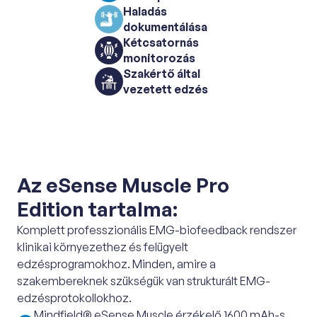
Haladás
dokumentálása
Kétcsatornás
monitorozás
Szakértő által
vezetett edzés
Az eSense Muscle Pro
Edition tartalma:
Komplett professzionális EMG-biofeedback rendszer
klinikai környezethez és felügyelt
edzésprogramokhoz. Minden, amire a
szakembereknek szükségük van strukturált EMG-
edzésprotokollokhoz.
Mindfield® eSense Muscle érzékelő 1600 mAh-s