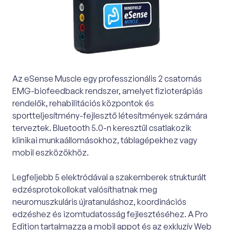
Az eSense Muscle egy professzionális 2 csatornás
EMG-biofeedback rendszer, amelyet fizioterápiás
rendelők, rehabilitációs központok és
sportteljesítmény-fejlesztő létesítmények számára
terveztek. Bluetooth 5.0-n keresztül csatlakozik
klinikai munkaállomásokhoz, táblagépekhez vagy
mobil eszközökhöz.
Legfeljebb 5 elektródával a szakemberek strukturált
edzésprotokollokat valósíthatnak meg
neuromuszkuláris újratanuláshoz, koordinációs
edzéshez és izomtudatosság fejlesztéséhez. A Pro
Edition tartalmazza a mobil appot és az exkluzív Web