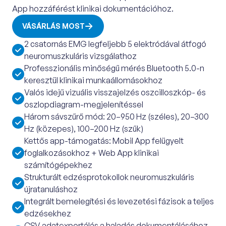
App hozzáférést klinikai dokumentációhoz.
VÁSÁRLÁS MOST
2 csatornás EMG legfeljebb 5 elektródával átfogó
neuromuszkuláris vizsgálathoz
Professzionális minőségű mérés Bluetooth 5.0-n
keresztül klinikai munkaállomásokhoz
Valós idejű vizuális visszajelzés oszcilloszkóp- és
oszlopdiagram-megjelenítéssel
Három sávszűrő mód: 20–950 Hz (széles), 20–300
Hz (közepes), 100–200 Hz (szűk)
Kettős app-támogatás: Mobil App felügyelt
foglalkozásokhoz + Web App klinikai
számítógépekhez
Strukturált edzésprotokollok neuromuszkuláris
újratanuláshoz
Integrált bemelegítési és levezetési fázisok a teljes
edzésekhez
CSV adatexportálás a haladás dokumentálásához