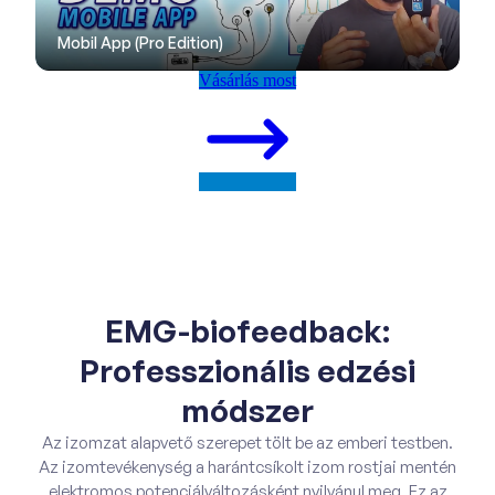
Mobil App (Pro Edition)
Vásárlás most
EMG-biofeedback:
Professzionális edzési
módszer
Az izomzat alapvető szerepet tölt be az emberi testben.
Az izomtevékenység a harántcsíkolt izom rostjai mentén
elektromos potenciálváltozásként nyilvánul meg. Ez az