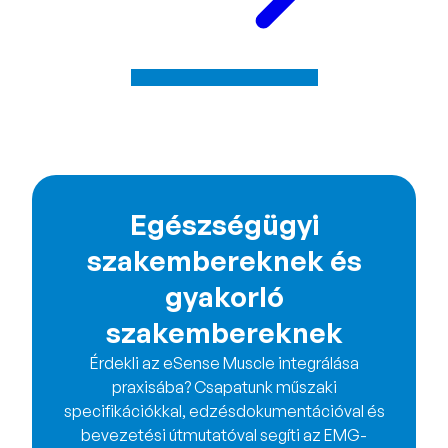
Egészségügyi
szakembereknek és
gyakorló
szakembereknek
Érdekli az eSense Muscle integrálása
praxisába? Csapatunk műszaki
specifikációkkal, edzésdokumentációval és
bevezetési útmutatóval segíti az EMG-