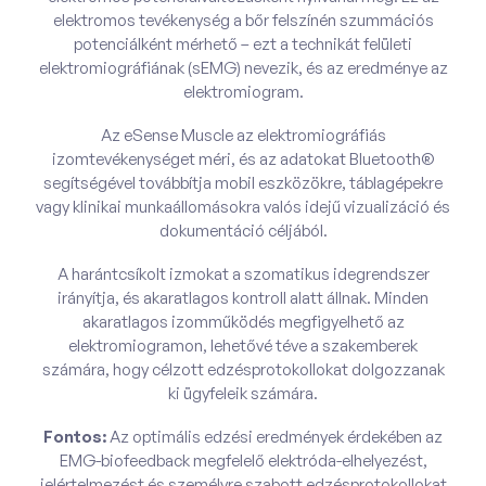
elektromos tevékenység a bőr felszínén szummációs
potenciálként mérhető – ezt a technikát felületi
elektromiográfiának (sEMG) nevezik, és az eredménye az
elektromiogram.
Az eSense Muscle az elektromiográfiás
izomtevékenységet méri, és az adatokat Bluetooth®
segítségével továbbítja mobil eszközökre, táblagépekre
vagy klinikai munkaállomásokra valós idejű vizualizáció és
dokumentáció céljából.
A harántcsíkolt izmokat a szomatikus idegrendszer
irányítja, és akaratlagos kontroll alatt állnak. Minden
akaratlagos izomműködés megfigyelhető az
elektromiogramon, lehetővé téve a szakemberek
számára, hogy célzott edzésprotokollokat dolgozzanak
ki ügyfeleik számára.
Fontos:
Az optimális edzési eredmények érdekében az
EMG-biofeedback megfelelő elektróda-elhelyezést,
jelértelmezést és személyre szabott edzésprotokollokat