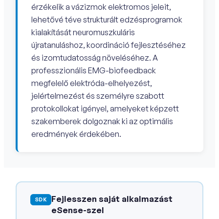
érzékelik a vázizmok elektromos jeleit,
lehetővé téve strukturált edzésprogramok
kialakítását neuromuszkuláris
újratanuláshoz, koordináció fejlesztéséhez
és izomtudatosság növeléséhez. A
professzionális EMG-biofeedback
megfelelő elektróda-elhelyezést,
jelértelmezést és személyre szabott
protokollokat igényel, amelyeket képzett
szakemberek dolgoznak ki az optimális
eredmények érdekében.
Fejlesszen saját alkalmazást
SDK
eSense-szel