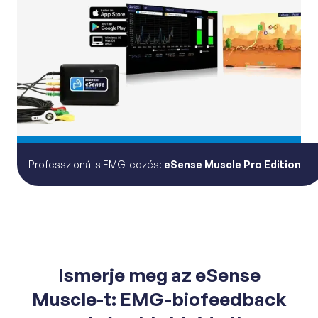
Professzionális EMG-edzés:
eSense Muscle Pro Edition
Ismerje meg az eSense
Muscle-t: EMG-biofeedback