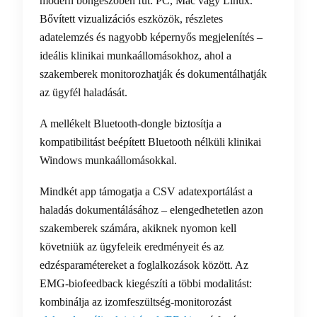
modern böngészőben fut: PC, Mac vagy Linux.
Bővített vizualizációs eszközök, részletes
adatelemzés és nagyobb képernyős megjelenítés –
ideális klinikai munkaállomásokhoz, ahol a
szakemberek monitorozhatják és dokumentálhatják
az ügyfél haladását.
A mellékelt Bluetooth-dongle biztosítja a
kompatibilitást beépített Bluetooth nélküli klinikai
Windows munkaállomásokkal.
Mindkét app támogatja a CSV adatexportálást a
haladás dokumentálásához – elengedhetetlen azon
szakemberek számára, akiknek nyomon kell
követniük az ügyfeleik eredményeit és az
edzésparamétereket a foglalkozások között. Az
EMG-biofeedback kiegészíti a többi modalitást:
kombinálja az izomfeszültség-monitorozást