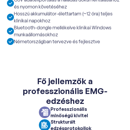
és nyomon követéséhez
Hosszú akkumulátor-élettartam (~12 óra) teljes
klinikai napokhoz
Bluetooth-dongle mellékelve klinikai Windows
munkaállomásokhoz
Németországban tervezve és fejlesztve
Fő jellemzők a
professzionális EMG-
edzéshez
Professzionális
minőségű kivitel
Strukturált
edzésprotokollok