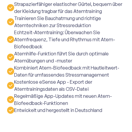
Strapazierfähiger elastischer Gürtel, bequem über
der Kleidung tragbar für das Atemtraining
Trainieren Sie Bauchatmung und richtige
Atemtechniken zur Stressreduktion
Echtzeit-Atemtraining: Überwachen Sie
Atemfrequenz, Tiefe und Rhythmus mit Atem-
Biofeedback
Atemhilfe-Funktion führt Sie durch optimale
Atemübungen und -muster
Kombiniert Atem-Biofeedback mit Hautleitwert-
Daten für umfassendes Stressmanagement
Kostenlose eSense App - Export der
Atemtrainingsdaten als CSV-Datei
Regelmäßige App-Updates mit neuen Atem-
Biofeedback-Funktionen
Entwickelt und hergestellt in Deutschland