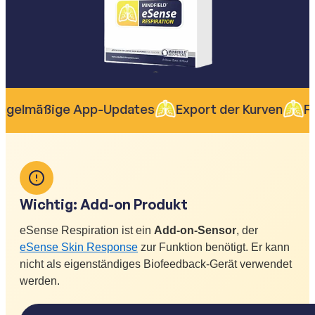
gelmäßige App-Updates
Export der Kurven
Fr
Wichtig: Add-on Produkt
eSense Respiration ist ein
Add-on-Sensor
, der
eSense Skin Response
zur Funktion benötigt. Er kann
nicht als eigenständiges Biofeedback-Gerät verwendet
werden.